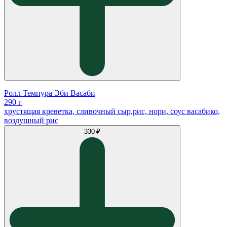
Ролл Темпура Эби Васаби
290 г
хрустящая креветка, сливочный сыр,рис, нори, соус васабико,
воздушный рис
330 ₽