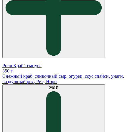
Ролл Краб Темпура
350 г
Снежный краб, сливочный сыр, огурец, соус спайси, унаги,
воздушный рис, Рис, Нори
290 ₽