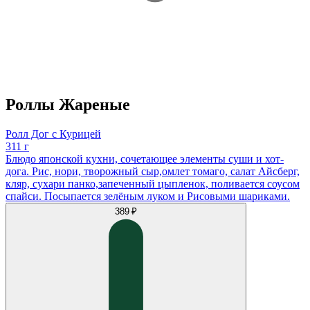
Роллы Жареные
Ролл Дог с Курицей
311 г
Блюдо японской кухни, сочетающее элементы суши и хот-
дога. Рис, нори, творожный сыр,омлет томаго, салат Айсберг,
кляр, сухари панко,запеченный цыпленок, поливается соусом
спайси. Посыпается зелëным луком и Рисовыми шариками.
389 ₽