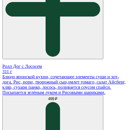
Ролл Дог с Лососем
311 г
Блюдо японской кухни, сочетающее элементы суши и хот-
дога. Рис, нори, творожный сыр,омлет томаго, салат Айсберг,
кляр, сухари панко, лосось, поливается соусом спайси.
Посыпается зелëным луком и Рисовыми шариками.
499 ₽