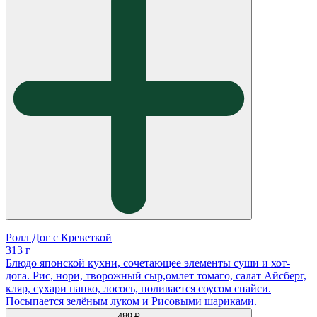
Ролл Дог с Креветкой
313 г
Блюдо японской кухни, сочетающее элементы суши и хот-
дога. Рис, нори, творожный сыр,омлет томаго, салат Айсберг,
кляр, сухари панко, лосось, поливается соусом спайси.
Посыпается зелëным луком и Рисовыми шариками.
489 ₽