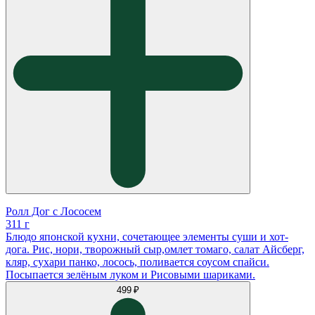
Ролл Дог с Лососем
311 г
Блюдо японской кухни, сочетающее элементы суши и хот-
дога. Рис, нори, творожный сыр,омлет томаго, салат Айсберг,
кляр, сухари панко, лосось, поливается соусом спайси.
Посыпается зелëным луком и Рисовыми шариками.
499 ₽