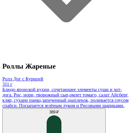
Роллы Жареные
Ролл Дог с Курицей
311 г
Блюдо японской кухни, сочетающее элементы суши и хот-
дога. Рис, нори, творожный сыр,омлет томаго, салат Айсберг,
кляр, сухари панко,запеченный цыпленок, поливается соусом
спайси. Посыпается зелëным луком и Рисовыми шариками.
389 ₽