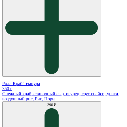
Ролл Краб Темпура
350 г
Снежный краб, сливочный сыр, огурец, соус спайси, унаги,
воздушный рис, Рис, Нори
290 ₽