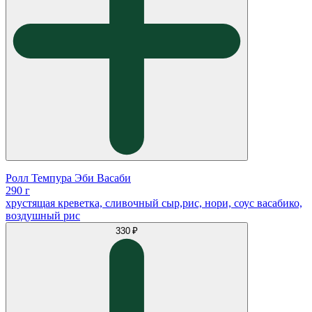
Ролл Темпура Эби Васаби
290 г
хрустящая креветка, сливочный сыр,рис, нори, соус васабико,
воздушный рис
330 ₽