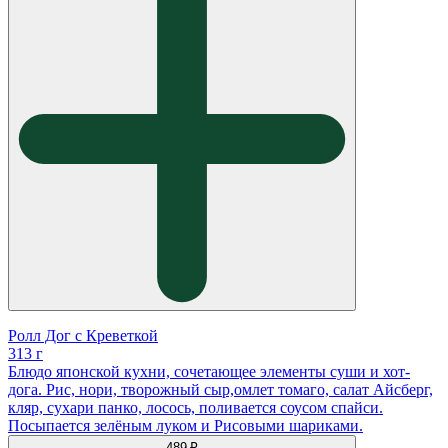
Ролл Дог с Креветкой
313 г
Блюдо японской кухни, сочетающее элементы суши и хот-
дога. Рис, нори, творожный сыр,омлет томаго, салат Айсберг,
кляр, сухари панко, лосось, поливается соусом спайси.
Посыпается зелëным луком и Рисовыми шариками.
489 ₽