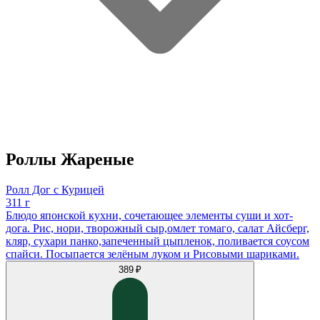
Роллы Жареные
Ролл Дог с Курицей
311 г
Блюдо японской кухни, сочетающее элементы суши и хот-
дога. Рис, нори, творожный сыр,омлет томаго, салат Айсберг,
кляр, сухари панко,запеченный цыпленок, поливается соусом
спайси. Посыпается зелëным луком и Рисовыми шариками.
389 ₽