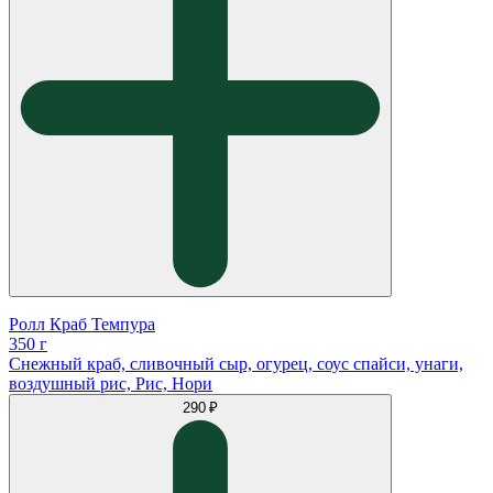
Ролл Краб Темпура
350 г
Снежный краб, сливочный сыр, огурец, соус спайси, унаги,
воздушный рис, Рис, Нори
290 ₽