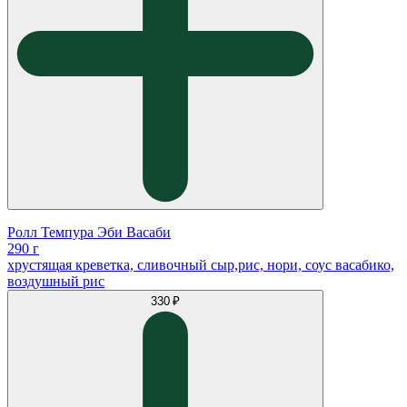
Ролл Темпура Эби Васаби
290 г
хрустящая креветка, сливочный сыр,рис, нори, соус васабико,
воздушный рис
330 ₽