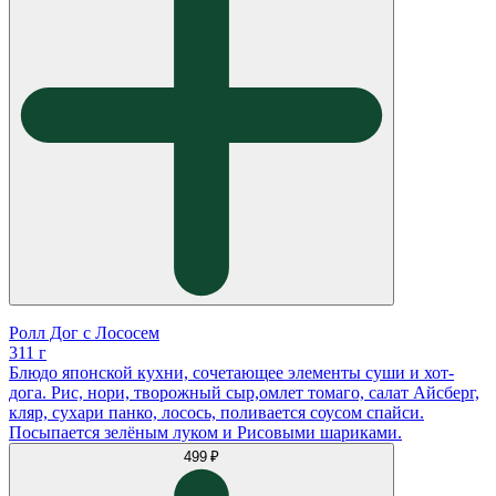
Ролл Дог с Лососем
311 г
Блюдо японской кухни, сочетающее элементы суши и хот-
дога. Рис, нори, творожный сыр,омлет томаго, салат Айсберг,
кляр, сухари панко, лосось, поливается соусом спайси.
Посыпается зелëным луком и Рисовыми шариками.
499 ₽