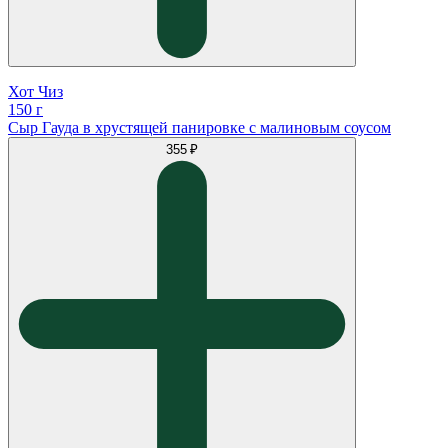
Хот Чиз
150 г
Сыр Гауда в хрустящей панировке с малиновым соусом
355 ₽