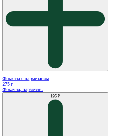
Фоккача с пармезаном
275 г
Фокачча, пармезан.
195 ₽