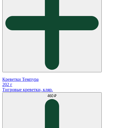
Креветки Темпура
202 г
Тигровые креветки, кляр.
460 ₽