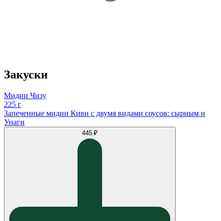
Закуски
Мидии Чизу
225 г
Запеченные мидии Киви с двумя видами соусов: сырным и
Унаги
445 ₽