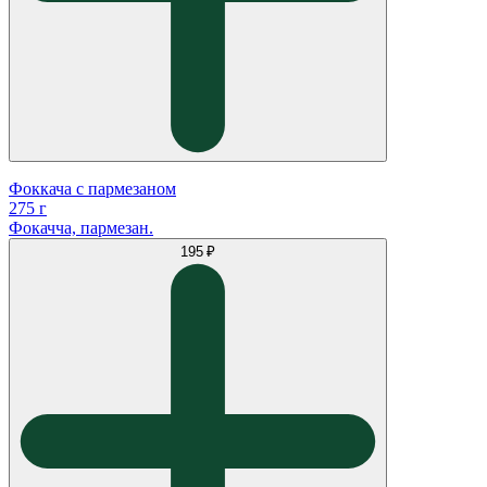
Фоккача с пармезаном
275 г
Фокачча, пармезан.
195 ₽