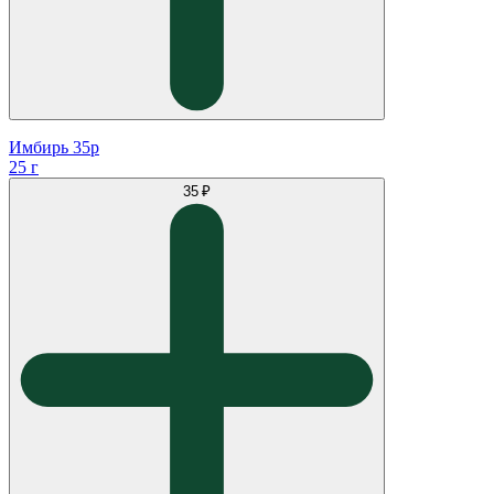
Имбирь 35р
25 г
35 ₽