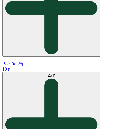
Васаби 25р
10 г
25 ₽