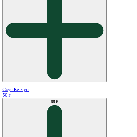
Соус Кетчуп
50 г
69 ₽