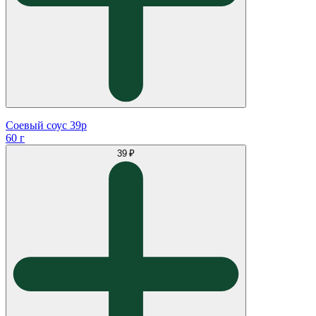
Соевый соус 39р
60 г
39 ₽