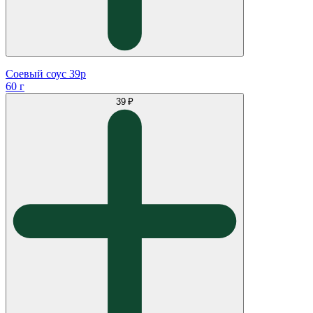
Соевый соус 39р
60 г
39 ₽