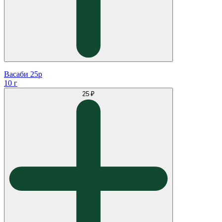
Васаби 25р
10 г
25 ₽