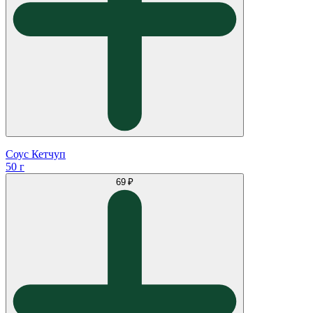
Соус Кетчуп
50 г
69 ₽