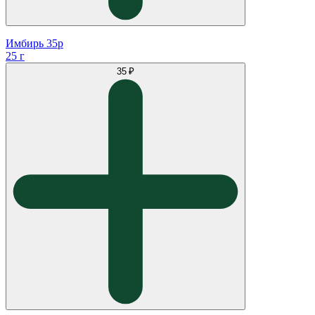
Имбирь 35р
25 г
35 ₽