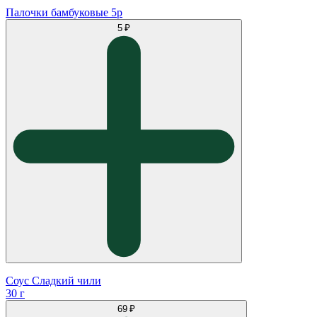
Палочки бамбуковые 5р
5 ₽
Соус Сладкий чили
30 г
69 ₽