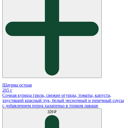
Шаурма острая
265 г
Сочная курица гриль, свежие огурцы, томаты, капуста,
хрустящий красный лук, белый чесночный и перечный соусы
с добавлением перца халапеньо в тонком лаваше
329 ₽