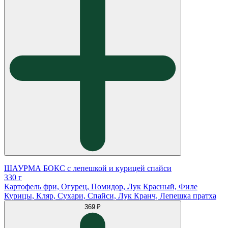
ШАУРМА БОКС с лепешкой и курицей спайси
330 г
Картофель фри, Огурец, Помидор, Лук Красный, Филе
Курицы, Кляр, Сухари, Спайси, Лук Кранч, Лепешка пратха
369 ₽