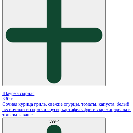
Шаурма сырная
330 г
Сочная курица гриль, свежие огурцы, томаты, капуста, белый
чесночный и сырный соусы, картофель фри и сыр моцарелла в
тонком лаваше
399 ₽