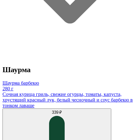
Шаурма
Шаурма барбекю
280 г
Сочная курица гриль, свежие огурцы, томаты, капуста,
хрустящий красный лук, белый чесночный и соус барбекю в
тонком лаваше
339 ₽