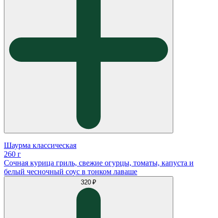
Шаурма классическая
260 г
Сочная курица гриль, свежие огурцы, томаты, капуста и
белый чесночный соус в тонком лаваше
320 ₽