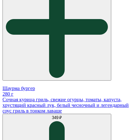
Шаурма бургер
280 г
Сочная курица гриль, свежие огурцы, томаты, капуста,
хрустящий красный лук, белый чесночный и легендарный
соус гриль в тонком лаваше
349 ₽