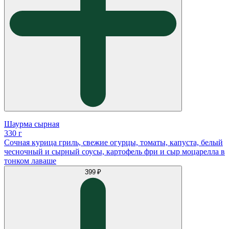
Шаурма сырная
330 г
Сочная курица гриль, свежие огурцы, томаты, капуста, белый
чесночный и сырный соусы, картофель фри и сыр моцарелла в
тонком лаваше
399 ₽