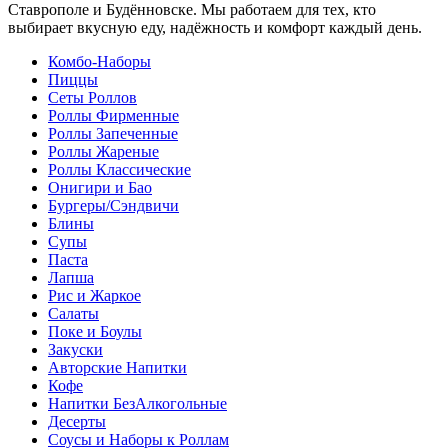
Ставрополе и Будённовске. Мы работаем для тех, кто
выбирает вкусную еду, надёжность и комфорт каждый день.
Комбо-Наборы
Пиццы
Сеты Роллов
Роллы Фирменные
Роллы Запеченные
Роллы Жареные
Роллы Классические
Онигири и Бао
Бургеры/Сэндвичи
Блины
Супы
Паста
Лапша
Рис и Жаркое
Салаты
Поке и Боулы
Закуски
Авторские Напитки
Кофе
Напитки БезАлкогольные
Десерты
Соусы и Наборы к Роллам