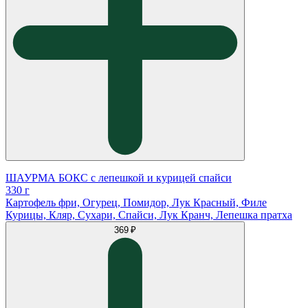
ШАУРМА БОКС с лепешкой и курицей спайси
330 г
Картофель фри, Огурец, Помидор, Лук Красный, Филе
Курицы, Кляр, Сухари, Спайси, Лук Кранч, Лепешка пратха
369 ₽