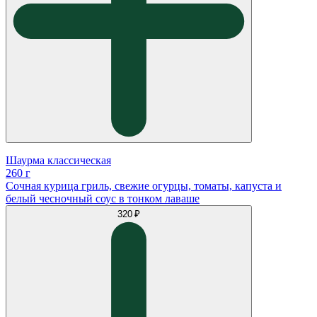
Шаурма классическая
260 г
Сочная курица гриль, свежие огурцы, томаты, капуста и
белый чесночный соус в тонком лаваше
320 ₽