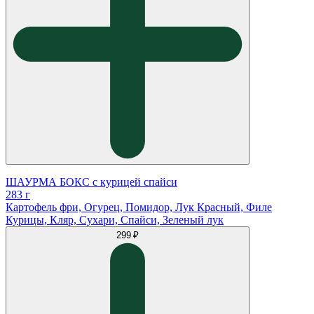
ШАУРМА БОКС с курицей спайси
283 г
Картофель фри, Огурец, Помидор, Лук Красный, Филе
Курицы, Кляр, Сухари, Спайси, Зеленый лук
299 ₽