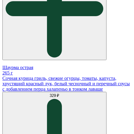
Шаурма острая
265 г
Сочная курица гриль, свежие огурцы, томаты, капуста,
хрустящий красный лук, белый чесночный и перечный соусы
с добавлением перца халапеньо в тонком лаваше
329 ₽