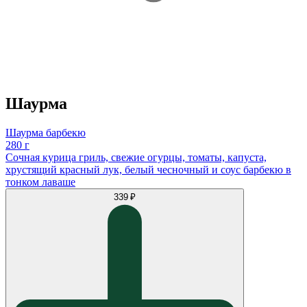
Шаурма
Шаурма барбекю
280 г
Сочная курица гриль, свежие огурцы, томаты, капуста,
хрустящий красный лук, белый чесночный и соус барбекю в
тонком лаваше
339 ₽