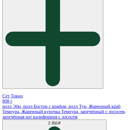
Сет Токио
808 г
ролл Эби, ролл Бостон с крабом, ролл Тун, Жаренный краб
Темпура, Жаренный курочка Темпура, запечённый с лососем,
запечённая хот калифорния с лососем
2 350 ₽