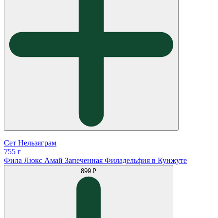
Сет Нельзяграм
755 г
Фила Люкс Амай Запеченная Филадельфия в Кунжуте
899 ₽