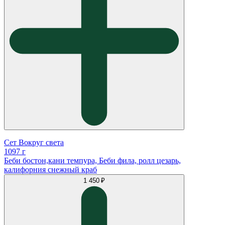
Сет Вокруг света
1097 г
Беби бостон,кани темпура, Беби фила, ролл цезарь,
калифорния снежный краб
1 450 ₽