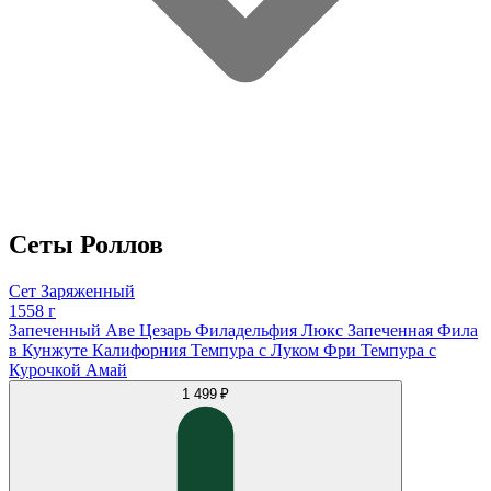
Сеты Роллов
Сет Заряженный
1558 г
Запеченный Аве Цезарь Филадельфия Люкс Запеченная Фила
в Кунжуте Калифорния Темпура с Луком Фри Темпура с
Курочкой Амай
1 499 ₽