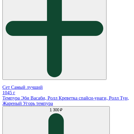
Сет Самый лучший
1045 г
Темпура Эби Васаби, Ролл Креветка спайси-унаги, Ролл Тун,
Жареный Угорь темпура
1 300 ₽