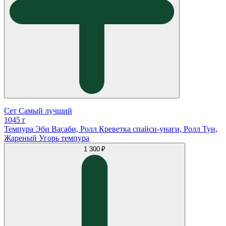
Сет Самый лучший
1045 г
Темпура Эби Васаби, Ролл Креветка спайси-унаги, Ролл Тун,
Жареный Угорь темпура
1 300 ₽