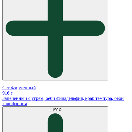
Сет Фирменный
916 г
Запеченный с угрем, беби филадельфия, краб темпура, беби
калифорния
1 150 ₽