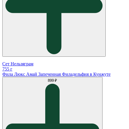
Сет Нельзяграм
755 г
Фила Люкс Амай Запеченная Филадельфия в Кунжуте
899 ₽