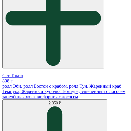
Сет Токио
808 г
ролл Эби, ролл Бостон с крабом, ролл Тун, Жаренный краб
Темпура, Жаренный курочка Темпура, запечённый с лососем,
запечённая хот калифорния с лососем
2 350 ₽