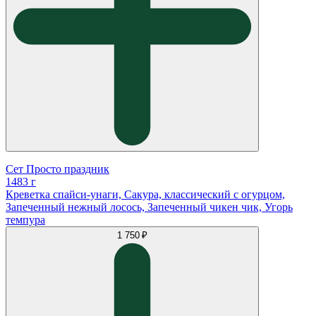
Сет Просто праздник
1483 г
Креветка спайси-унаги, Сакура, классический с огурцом,
Запеченный нежный лосось, Запеченный чикен чик, Угорь
темпура
1 750 ₽