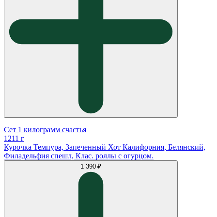
Сет 1 килограмм счастья
1211 г
Курочка Темпура, Запеченный Хот Калифорния, Белянский,
Филадельфия спешл, Клас. роллы с огурцом.
1 390 ₽