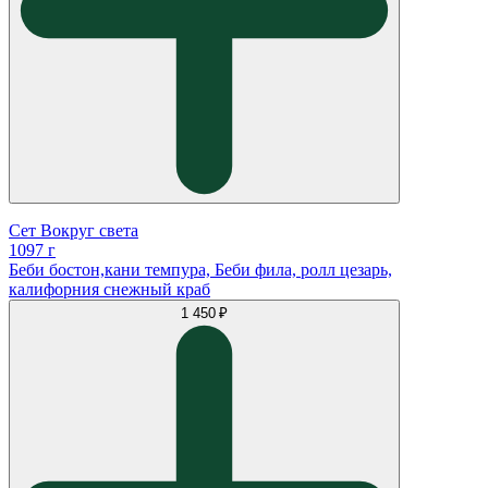
Сет Вокруг света
1097 г
Беби бостон,кани темпура, Беби фила, ролл цезарь,
калифорния снежный краб
1 450 ₽