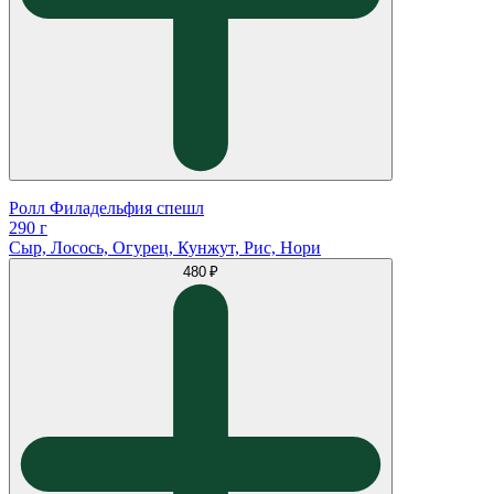
Ролл Филадельфия спешл
290 г
Сыр, Лосось, Огурец, Кунжут, Рис, Нори
480 ₽