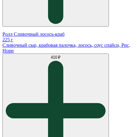
Ролл Сливочный лосось-краб
225 г
Сливочный сыр, крабовая палочка, лосось, соус спайси, Рис,
Нори
410 ₽