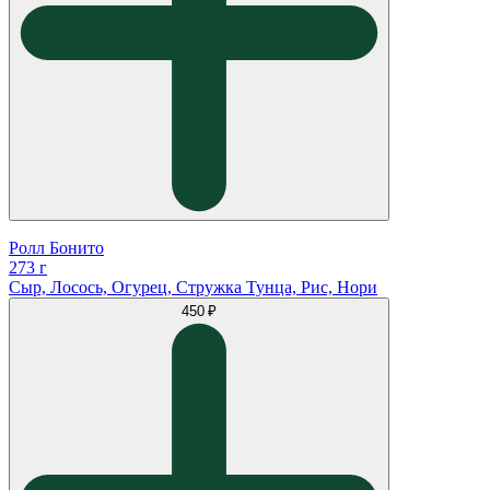
Ролл Бонито
273 г
Сыр, Лосось, Огурец, Стружка Тунца, Рис, Нори
450 ₽