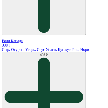
Ролл Канада
338 г
Сыр, Огурец, Угорь, Соус Унаги, Кунжут, Рис, Нори
495 ₽