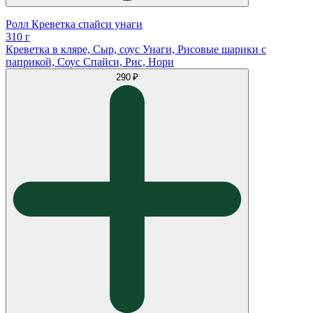
Ролл Креветка спайси унаги
310 г
Креветка в кляре, Сыр, соус Унаги, Рисовые шарики с
паприкой, Соус Спайси, Рис, Нори
290 ₽