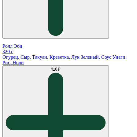
Ролл Эби
320 г
Огурец, Сыр, Такуан, Креветка, Лук Зеленый, Соус Унаги,
Рис, Нори
410 ₽