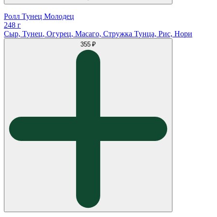
Ролл Тунец Молодец
248 г
Сыр, Тунец, Огурец, Масаго, Стружка Тунца, Рис, Нори
355 ₽