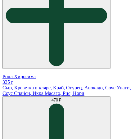
Ролл Хиросима
335 г
Сыр, Креветка в кляре, Краб, Огурец, Авокадо, Соус Унаги,
Соус Спайси, Икра Масаго, Рис, Нори
470 ₽