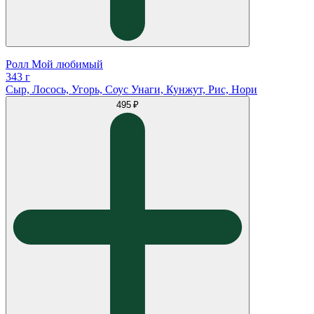
Ролл Мой любимый
343 г
Сыр, Лосось, Угорь, Соус Унаги, Кунжут, Рис, Нори
495 ₽