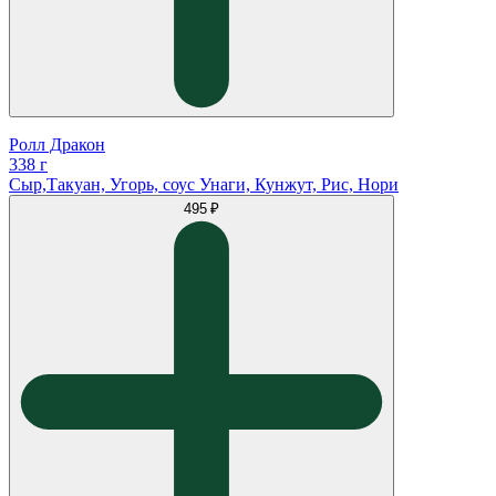
Ролл Дракон
338 г
Сыр,Такуан, Угорь, соус Унаги, Кунжут, Рис, Нори
495 ₽