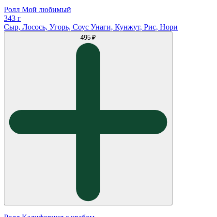
Ролл Мой любимый
343 г
Сыр, Лосось, Угорь, Соус Унаги, Кунжут, Рис, Нори
495 ₽