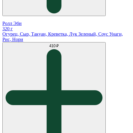
Ролл Эби
320 г
Огурец, Сыр, Такуан, Креветка, Лук Зеленый, Соус Унаги,
Рис, Нори
410 ₽