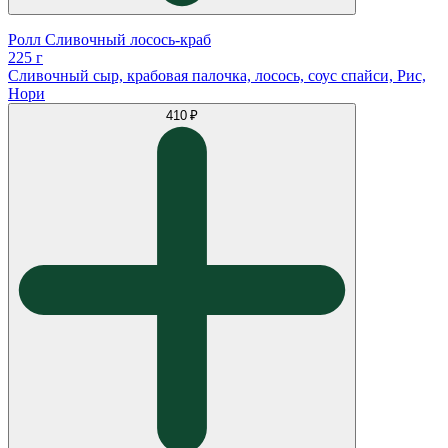
Ролл Сливочный лосось-краб
225 г
Сливочный сыр, крабовая палочка, лосось, соус спайси, Рис,
Нори
410 ₽