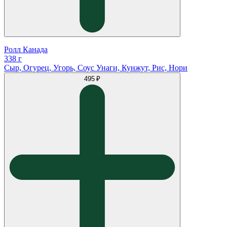
Ролл Канада
338 г
Сыр, Огурец, Угорь, Соус Унаги, Кунжут, Рис, Нори
495 ₽