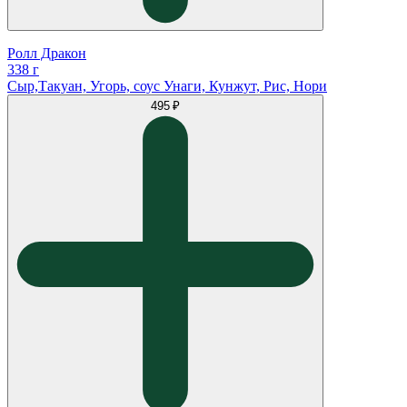
Ролл Дракон
338 г
Сыр,Такуан, Угорь, соус Унаги, Кунжут, Рис, Нори
495 ₽