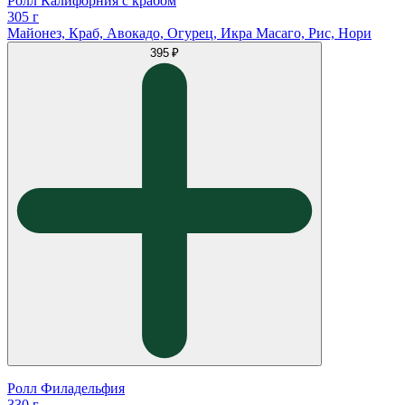
Ролл Калифорния с крабом
305 г
Майонез, Краб, Авокадо, Огурец, Икра Масаго, Рис, Нори
395 ₽
Ролл Филадельфия
330 г