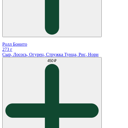
Ролл Бонито
273 г
Сыр, Лосось, Огурец, Стружка Тунца, Рис, Нори
450 ₽