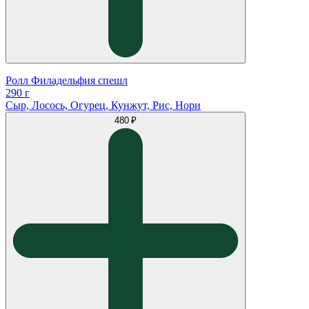
Ролл Филадельфия спешл
290 г
Сыр, Лосось, Огурец, Кунжут, Рис, Нори
480 ₽