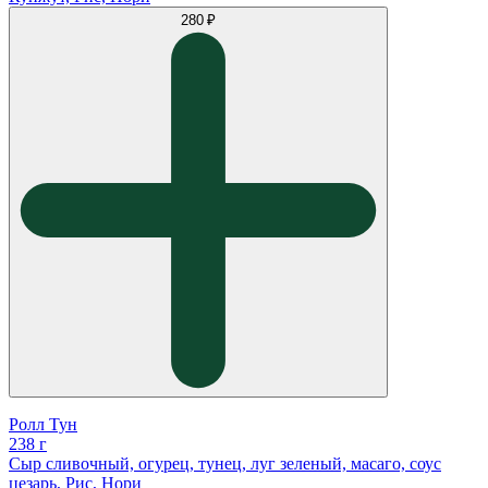
280 ₽
Ролл Тун
238 г
Сыр сливочный, огурец, тунец, луг зеленый, масаго, соус
цезарь, Рис, Нори