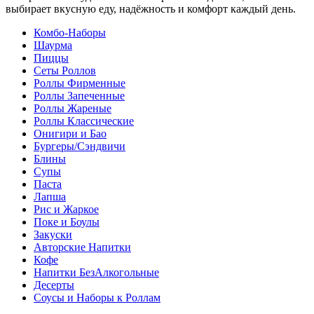
выбирает вкусную еду, надёжность и комфорт каждый день.
Комбо-Наборы
Шаурма
Пиццы
Сеты Роллов
Роллы Фирменные
Роллы Запеченные
Роллы Жареные
Роллы Классические
Онигири и Бао
Бургеры/Сэндвичи
Блины
Супы
Паста
Лапша
Рис и Жаркое
Поке и Боулы
Закуски
Авторские Напитки
Кофе
Напитки БезАлкогольные
Десерты
Соусы и Наборы к Роллам