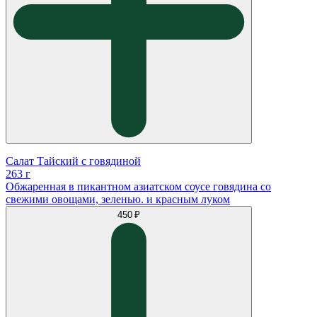
Салат Тайский с говядиной
263 г
Обжаренная в пикантном азиатском соусе говядина со
свежими овощами, зеленью. и красным луком
450 ₽