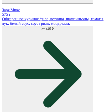
Заря Микс
575 г
Обжаренное куриное филе, ветчина, шампиньоны, томаты,
лук, белый соус, соус гриль, моцарелла.
от
445 ₽