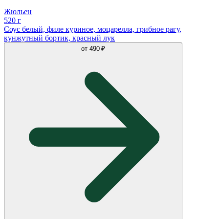
Жюльен
520 г
Соус белый, филе куриное, моцарелла, грибное рагу,
кунжутный бортик, красный лук
от
490 ₽