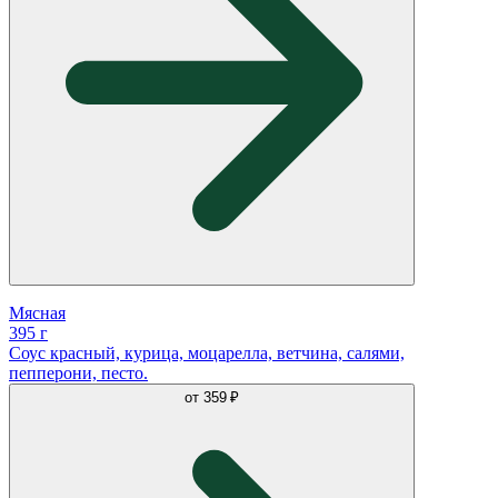
Мясная
395 г
Соус красный, курица, моцарелла, ветчина, салями,
пепперони, песто.
от
359 ₽