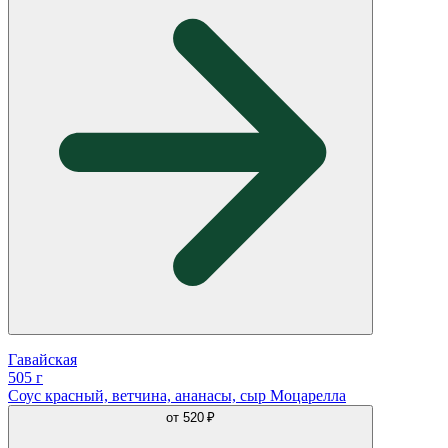
Гавайская
505 г
Соус красный, ветчина, ананасы, сыр Моцарелла
от
520 ₽