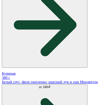
Куриная
380 г
Белый соус, филе цыпленка, красный лук и сыр Моцарелла
от
249 ₽