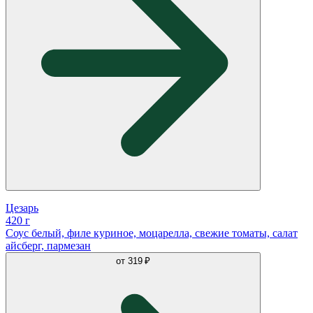
Цезарь
420 г
Соус белый, филе куриное, моцарелла, свежие томаты, салат
айсберг, пармезан
от
319 ₽