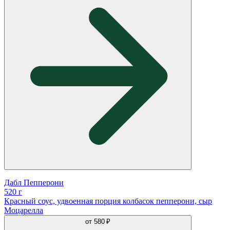
Дабл Пепперони
520 г
Красный соус, удвоенная порция колбасок пепперони, сыр
Моцарелла
от
580 ₽