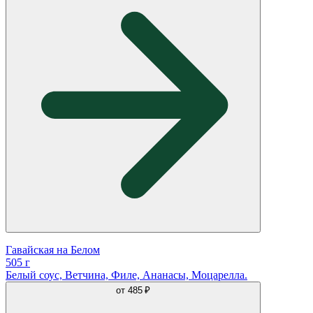
Гавайская на Белом
505 г
Белый соус, Ветчина, Филе, Ананасы, Моцарелла.
от
485 ₽