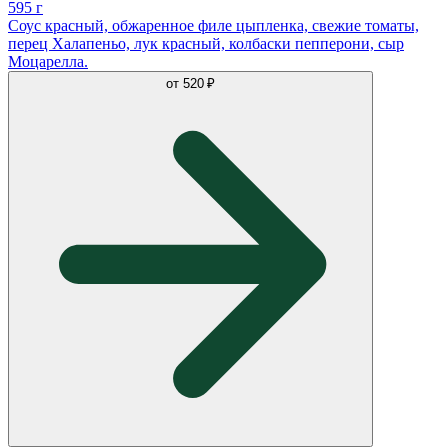
595 г
Соус красный, обжаренное филе цыпленка, свежие томаты,
перец Халапеньо, лук красный, колбаски пепперони, сыр
Моцарелла.
от
520 ₽