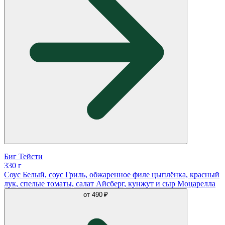
Биг Тейсти
330 г
Соус Белый, соус Гриль, обжаренное филе цыплёнка, красный
лук, спелые томаты, салат Айсберг, кунжут и сыр Моцарелла
от
490 ₽