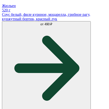
Жюльен
520 г
Соус белый, филе куриное, моцарелла, грибное рагу,
кунжутный бортик, красный лук
от
490 ₽