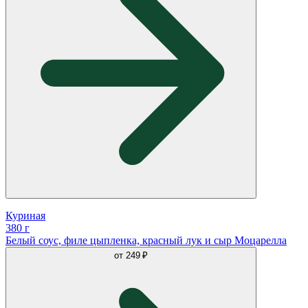
Куриная
380 г
Белый соус, филе цыпленка, красный лук и сыр Моцарелла
от
249 ₽