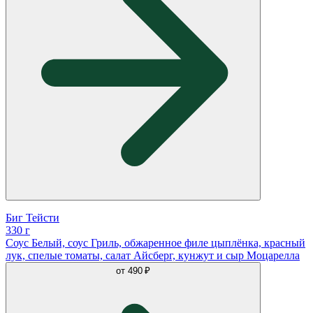
Биг Тейсти
330 г
Соус Белый, соус Гриль, обжаренное филе цыплёнка, красный
лук, спелые томаты, салат Айсберг, кунжут и сыр Моцарелла
от
490 ₽