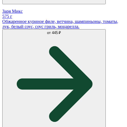
Заря Микс
575 г
Обжаренное куриное филе, ветчина, шампиньоны, томаты,
лук, белый соус, соус гриль, моцарелла.
от
445 ₽