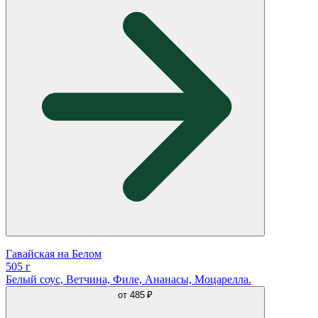
Гавайская на Белом
505 г
Белый соус, Ветчина, Филе, Ананасы, Моцарелла.
от
485 ₽