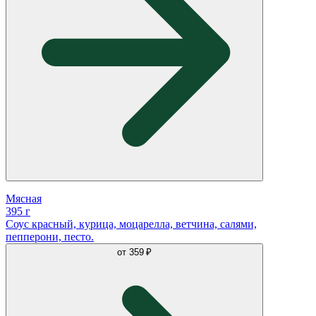
Мясная
395 г
Соус красный, курица, моцарелла, ветчина, салями,
пепперони, песто.
от
359 ₽