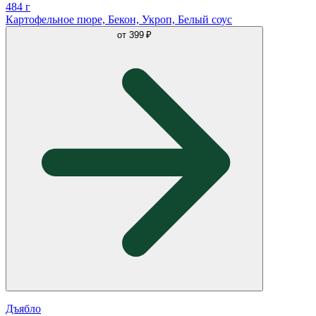
484 г
Картофельное пюре, Бекон, Укроп, Белый соус
от
399 ₽
Дъябло