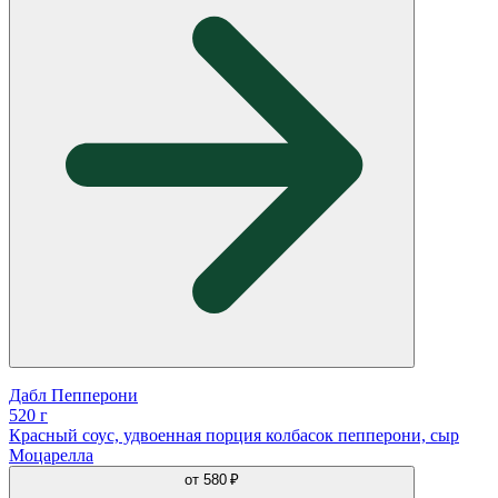
Дабл Пепперони
520 г
Красный соус, удвоенная порция колбасок пепперони, сыр
Моцарелла
от
580 ₽