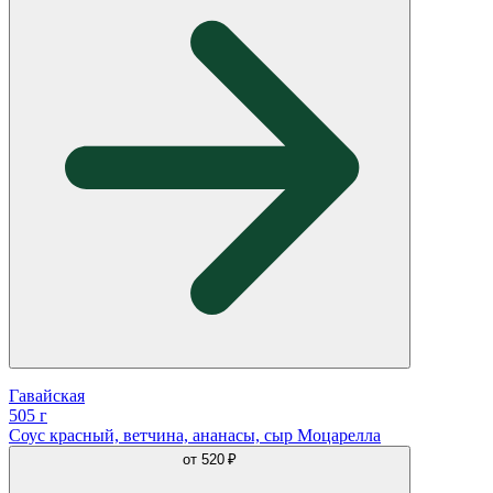
Гавайская
505 г
Соус красный, ветчина, ананасы, сыр Моцарелла
от
520 ₽