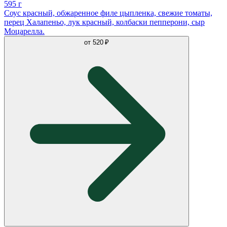
595 г
Соус красный, обжаренное филе цыпленка, свежие томаты,
перец Халапеньо, лук красный, колбаски пепперони, сыр
Моцарелла.
от
520 ₽