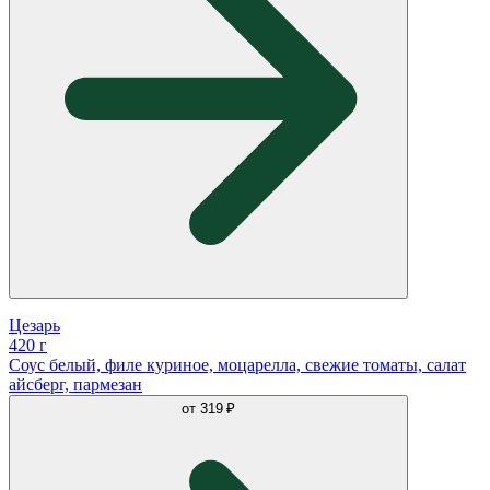
Цезарь
420 г
Соус белый, филе куриное, моцарелла, свежие томаты, салат
айсберг, пармезан
от
319 ₽