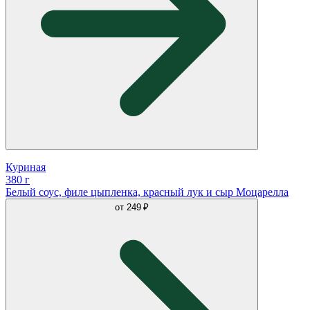
Куриная
380 г
Белый соус, филе цыпленка, красный лук и сыр Моцарелла
от
249 ₽