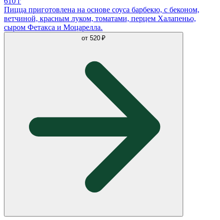
610 г
Пицца приготовлена на основе соуса барбекю, с беконом,
ветчиной, красным луком, томатами, перцем Халапеньо,
сыром Фетакса и Моцарелла.
от
520 ₽