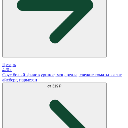
Цезарь
420 г
Соус белый, филе куриное, моцарелла, свежие томаты, салат
айсберг, пармезан
от
319 ₽