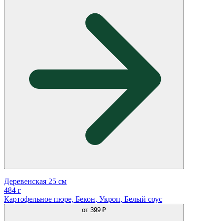
Деревенская 25 см
484 г
Картофельное пюре, Бекон, Укроп, Белый соус
от
399 ₽