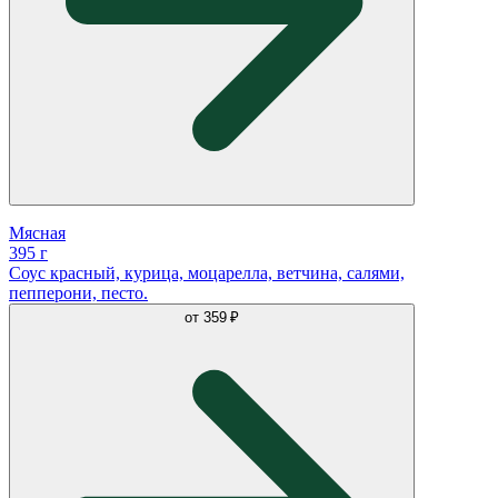
Мясная
395 г
Соус красный, курица, моцарелла, ветчина, салями,
пепперони, песто.
от
359 ₽