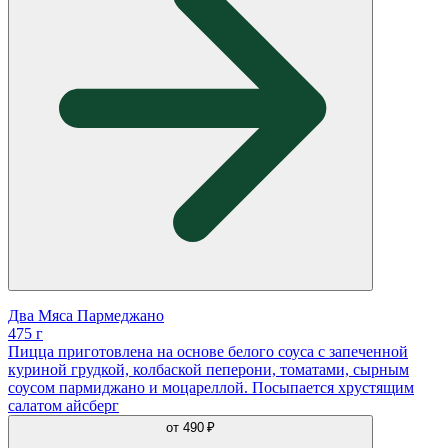
Два Мяса Пармеджано
475 г
Пицца приготовлена на основе белого соуса с запеченной
куриной грудкой, колбаской пеперони, томатами, сырным
соусом пармиджано и моцареллой. Посыпается хрустящим
салатом айсберг
от
490 ₽