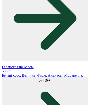
Гавайская на Белом
505 г
Белый соус, Ветчина, Филе, Ананасы, Моцарелла.
от
485 ₽