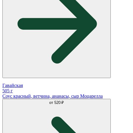
Гавайская
505 г
Соус красный, ветчина, ананасы, сыр Моцарелла
от
520 ₽