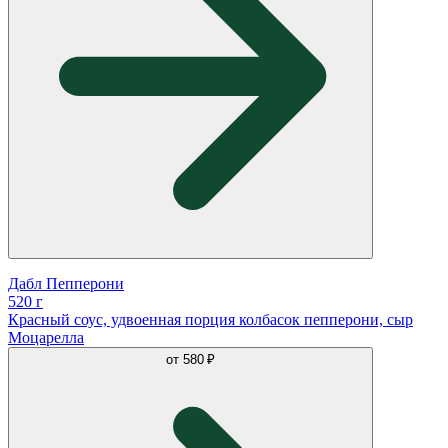
Дабл Пепперони
520 г
Красный соус, удвоенная порция колбасок пепперони, сыр
Моцарелла
от
580 ₽