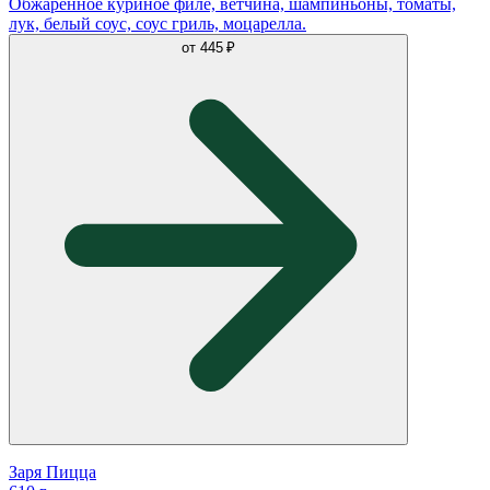
Обжаренное куриное филе, ветчина, шампиньоны, томаты,
лук, белый соус, соус гриль, моцарелла.
от
445 ₽
Заря Пицца