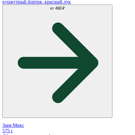
кунжутный бортик, красный лук
от
490 ₽
Заря Микс
575 г