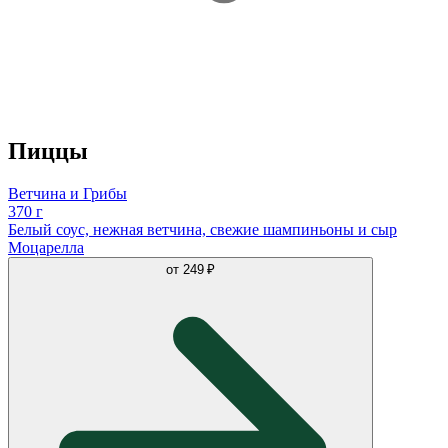
Пиццы
Ветчина и Грибы
370 г
Белый соус, нежная ветчина, свежие шампиньоны и сыр
Моцарелла
от
249 ₽