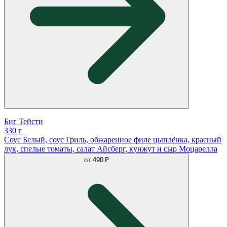
Биг Тейсти
330 г
Соус Белый, соус Гриль, обжаренное филе цыплёнка, красный
лук, спелые томаты, салат Айсберг, кунжут и сыр Моцарелла
от
490 ₽