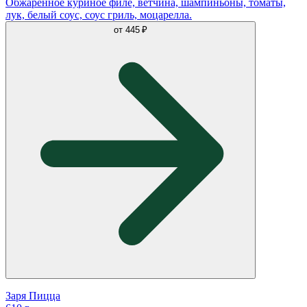
Обжаренное куриное филе, ветчина, шампиньоны, томаты,
лук, белый соус, соус гриль, моцарелла.
от
445 ₽
Заря Пицца