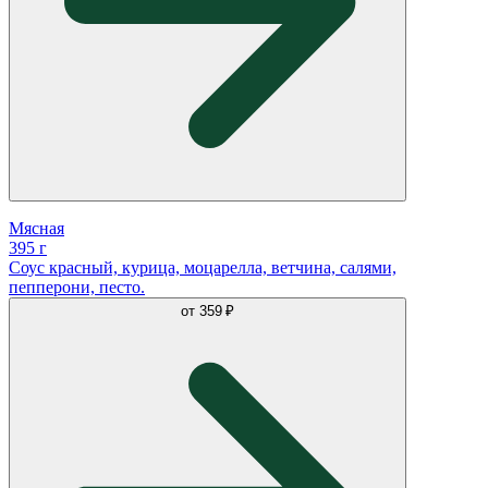
Мясная
395 г
Соус красный, курица, моцарелла, ветчина, салями,
пепперони, песто.
от
359 ₽