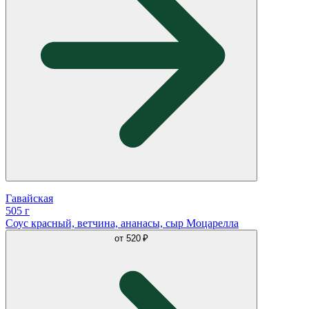
Гавайская
505 г
Соус красный, ветчина, ананасы, сыр Моцарелла
от
520 ₽