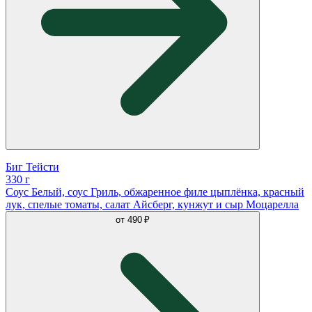
Биг Тейсти
330 г
Соус Белый, соус Гриль, обжаренное филе цыплёнка, красный
лук, спелые томаты, салат Айсберг, кунжут и сыр Моцарелла
от
490 ₽