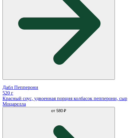
Дабл Пепперони
520 г
Красный соус, удвоенная порция колбасок пепперони, сыр
Моцарелла
от
580 ₽