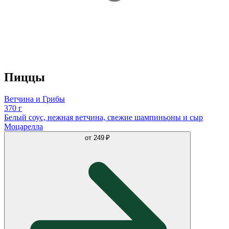
Пиццы
Ветчина и Грибы
370 г
Белый соус, нежная ветчина, свежие шампиньоны и сыр
Моцарелла
от
249 ₽