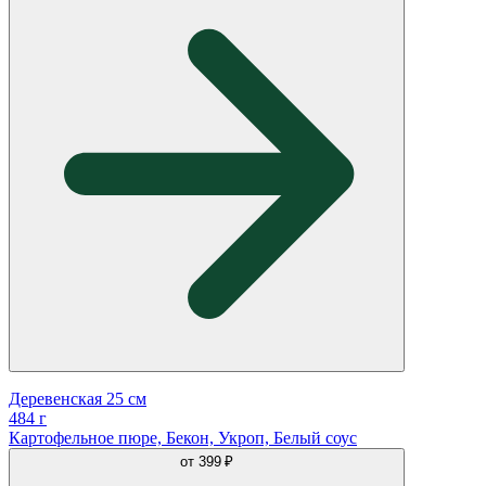
Деревенская 25 см
484 г
Картофельное пюре, Бекон, Укроп, Белый соус
от
399 ₽