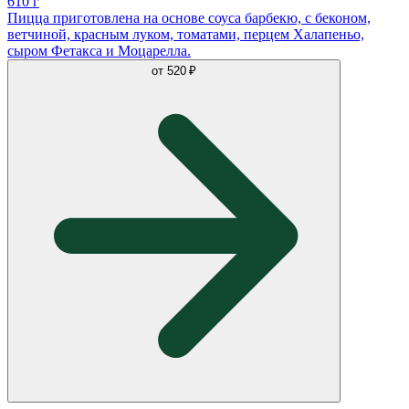
610 г
Пицца приготовлена на основе соуса барбекю, с беконом,
ветчиной, красным луком, томатами, перцем Халапеньо,
сыром Фетакса и Моцарелла.
от
520 ₽