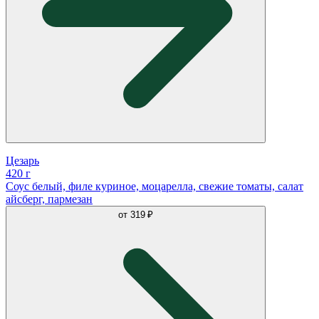
Цезарь
420 г
Соус белый, филе куриное, моцарелла, свежие томаты, салат
айсберг, пармезан
от
319 ₽