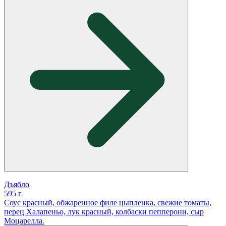
Дъябло
595 г
Соус красный, обжаренное филе цыпленка, свежие томаты,
перец Халапеньо, лук красный, колбаски пепперони, сыр
Моцарелла.