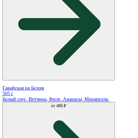
Гавайская на Белом
505 г
Белый соус, Ветчина, Филе, Ананасы, Моцарелла.
от
485 ₽