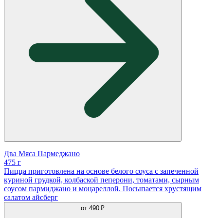
Два Мяса Пармеджано
475 г
Пицца приготовлена на основе белого соуса с запеченной
куриной грудкой, колбаской пеперони, томатами, сырным
соусом пармиджано и моцареллой. Посыпается хрустящим
салатом айсберг
от
490 ₽