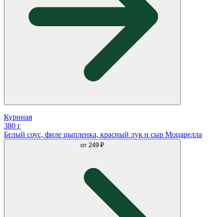
Куриная
380 г
Белый соус, филе цыпленка, красный лук и сыр Моцарелла
от
249 ₽