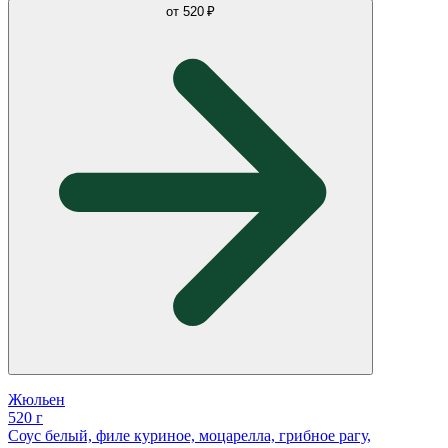
от
520 ₽
Жюльен
520 г
Соус белый, филе куриное, моцарелла, грибное рагу,