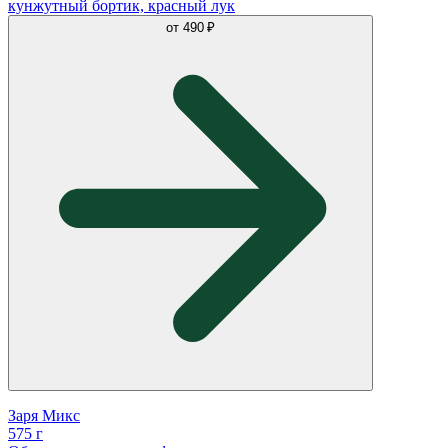
кунжутный бортик, красный лук
от
490 ₽
Заря Микс
575 г