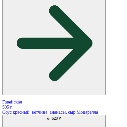
Гавайская
505 г
Соус красный, ветчина, ананасы, сыр Моцарелла
от
520 ₽