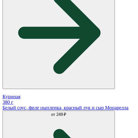
Куриная
380 г
Белый соус, филе цыпленка, красный лук и сыр Моцарелла
от
249 ₽