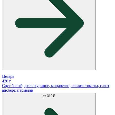
Цезарь
420 г
Соус белый, филе куриное, моцарелла, свежие томаты, салат
айсберг, пармезан
от
319 ₽