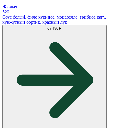
Жюльен
520 г
Соус белый, филе куриное, моцарелла, грибное рагу,
кунжутный бортик, красный лук
от
490 ₽