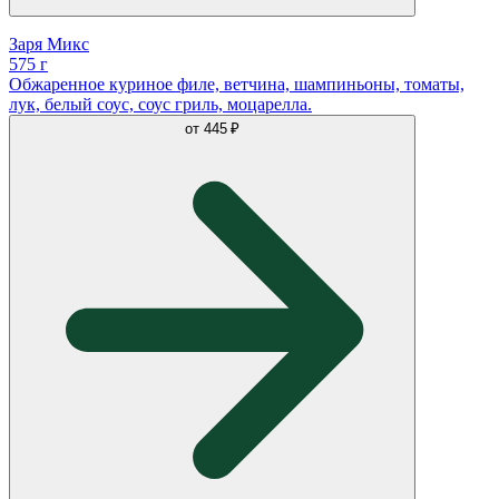
Заря Микс
575 г
Обжаренное куриное филе, ветчина, шампиньоны, томаты,
лук, белый соус, соус гриль, моцарелла.
от
445 ₽