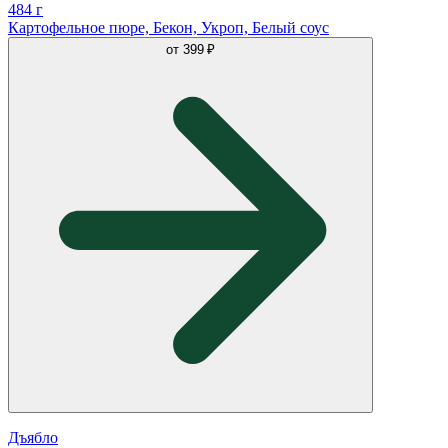
484 г
Картофельное пюре, Бекон, Укроп, Белый соус
от
399 ₽
Дъябло