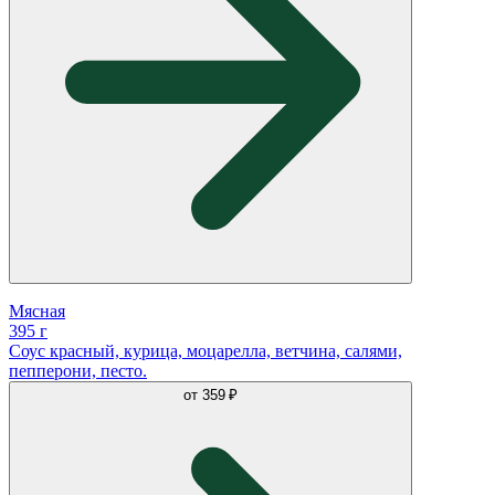
Мясная
395 г
Соус красный, курица, моцарелла, ветчина, салями,
пепперони, песто.
от
359 ₽