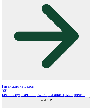
Гавайская на Белом
505 г
Белый соус, Ветчина, Филе, Ананасы, Моцарелла.
от
485 ₽