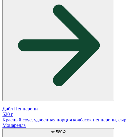
Дабл Пепперони
520 г
Красный соус, удвоенная порция колбасок пепперони, сыр
Моцарелла
от
580 ₽