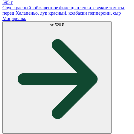
595 г
Соус красный, обжаренное филе цыпленка, свежие томаты,
перец Халапеньо, лук красный, колбаски пепперони, сыр
Моцарелла.
от
520 ₽