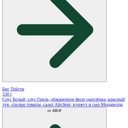
Биг Тейсти
330 г
Соус Белый, соус Гриль, обжаренное филе цыплёнка, красный
лук, спелые томаты, салат Айсберг, кунжут и сыр Моцарелла
от
490 ₽