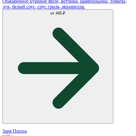
Обжаренное куриное филе, ветчина, шампиньоны, томаты,
лук, белый соус, соус гриль, моцарелла.
от
445 ₽
Заря Пицца