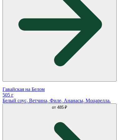
Гавайская на Белом
505 г
Белый соус, Ветчина, Филе, Ананасы, Моцарелла.
от
485 ₽