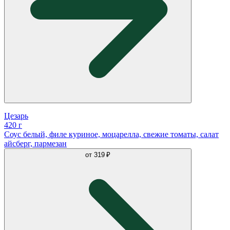
Цезарь
420 г
Соус белый, филе куриное, моцарелла, свежие томаты, салат
айсберг, пармезан
от
319 ₽