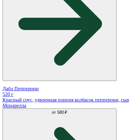
Дабл Пепперони
520 г
Красный соус, удвоенная порция колбасок пепперони, сыр
Моцарелла
от
580 ₽