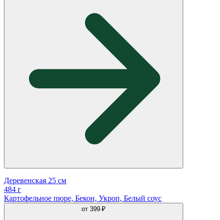
Деревенская 25 см
484 г
Картофельное пюре, Бекон, Укроп, Белый соус
от
399 ₽