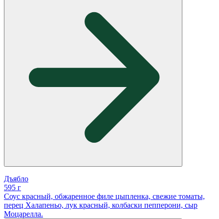
Дъябло
595 г
Соус красный, обжаренное филе цыпленка, свежие томаты,
перец Халапеньо, лук красный, колбаски пепперони, сыр
Моцарелла.