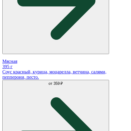
Мясная
395 г
Соус красный, курица, моцарелла, ветчина, салями,
пепперони, песто.
от
359 ₽