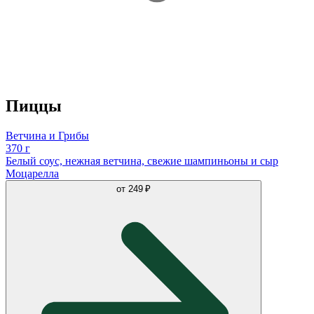
Пиццы
Ветчина и Грибы
370 г
Белый соус, нежная ветчина, свежие шампиньоны и сыр
Моцарелла
от
249 ₽