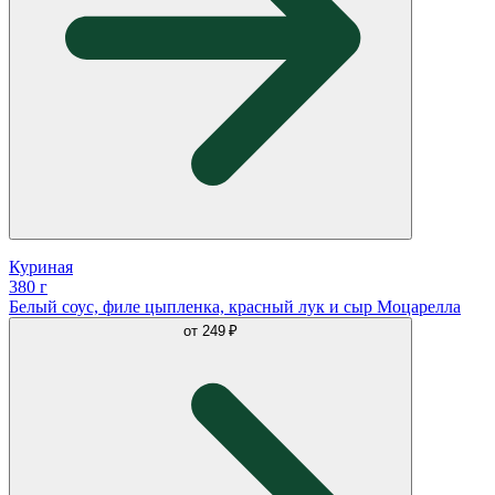
Куриная
380 г
Белый соус, филе цыпленка, красный лук и сыр Моцарелла
от
249 ₽