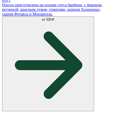
610 г
Пицца приготовлена на основе соуса барбекю, с беконом,
ветчиной, красным луком, томатами, перцем Халапеньо,
сыром Фетакса и Моцарелла.
от
520 ₽