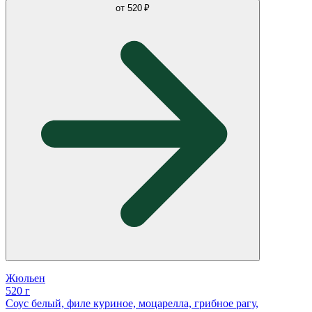
от
520 ₽
Жюльен
520 г
Соус белый, филе куриное, моцарелла, грибное рагу,