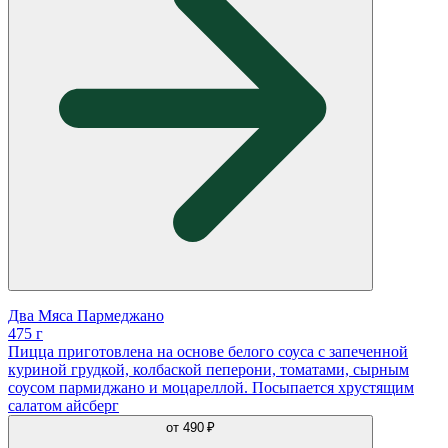
Два Мяса Пармеджано
475 г
Пицца приготовлена на основе белого соуса с запеченной
куриной грудкой, колбаской пеперони, томатами, сырным
соусом пармиджано и моцареллой. Посыпается хрустящим
салатом айсберг
от
490 ₽