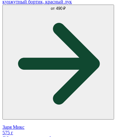
кунжутный бортик, красный лук
от
490 ₽
Заря Микс
575 г