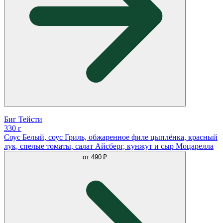
Биг Тейсти
330 г
Соус Белый, соус Гриль, обжаренное филе цыплёнка, красный
лук, спелые томаты, салат Айсберг, кунжут и сыр Моцарелла
от
490 ₽