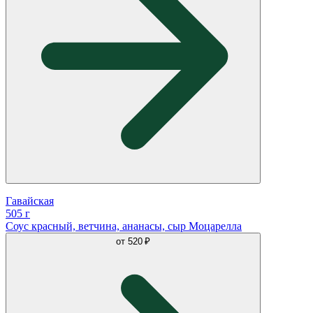
Гавайская
505 г
Соус красный, ветчина, ананасы, сыр Моцарелла
от
520 ₽