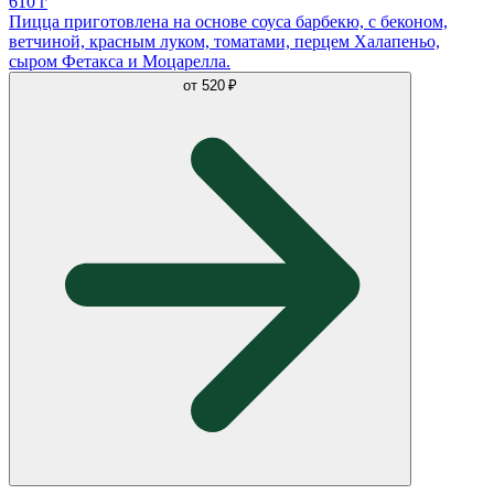
610 г
Пицца приготовлена на основе соуса барбекю, с беконом,
ветчиной, красным луком, томатами, перцем Халапеньо,
сыром Фетакса и Моцарелла.
от
520 ₽