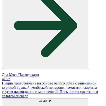
Два Мяса Пармеджано
475 г
Пицца приготовлена на основе белого соуса с запеченной
куриной грудкой, колбаской пеперони, томатами, сырным
соусом пармиджано и моцареллой. Посыпается хрустящим
салатом айсберг
от
490 ₽