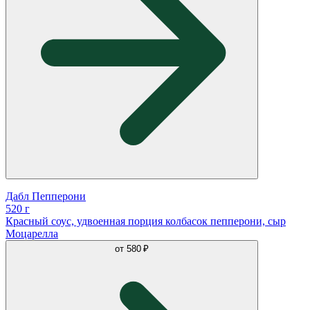
Дабл Пепперони
520 г
Красный соус, удвоенная порция колбасок пепперони, сыр
Моцарелла
от
580 ₽