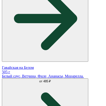
Гавайская на Белом
505 г
Белый соус, Ветчина, Филе, Ананасы, Моцарелла.
от
485 ₽