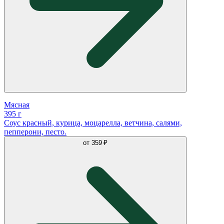
Мясная
395 г
Соус красный, курица, моцарелла, ветчина, салями,
пепперони, песто.
от
359 ₽