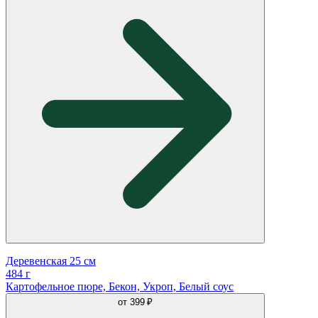
Деревенская 25 см
484 г
Картофельное пюре, Бекон, Укроп, Белый соус
от
399 ₽