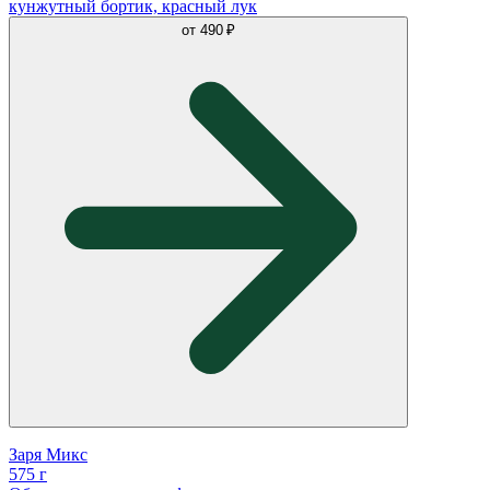
кунжутный бортик, красный лук
от
490 ₽
Заря Микс
575 г