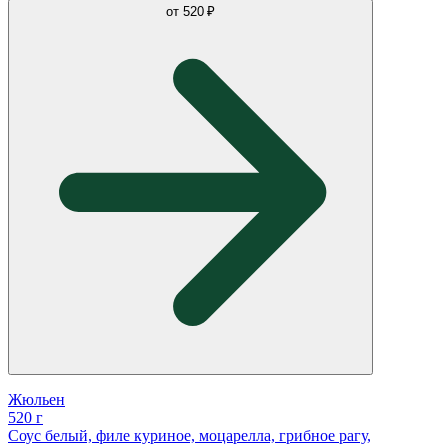
от
520 ₽
Жюльен
520 г
Соус белый, филе куриное, моцарелла, грибное рагу,