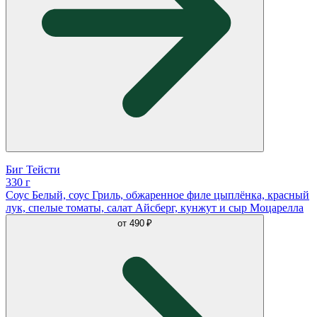
Биг Тейсти
330 г
Соус Белый, соус Гриль, обжаренное филе цыплёнка, красный
лук, спелые томаты, салат Айсберг, кунжут и сыр Моцарелла
от
490 ₽