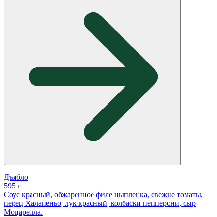
Дъябло
595 г
Соус красный, обжаренное филе цыпленка, свежие томаты,
перец Халапеньо, лук красный, колбаски пепперони, сыр
Моцарелла.