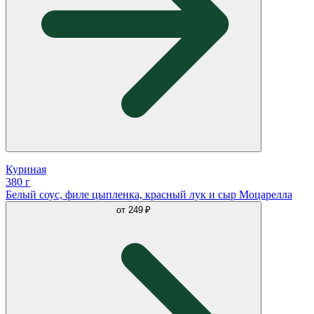
Куриная
380 г
Белый соус, филе цыпленка, красный лук и сыр Моцарелла
от
249 ₽