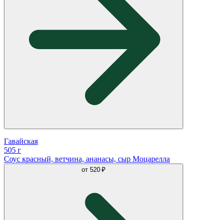
Гавайская
505 г
Соус красный, ветчина, ананасы, сыр Моцарелла
от
520 ₽