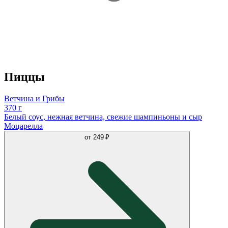
Пиццы
Ветчина и Грибы
370 г
Белый соус, нежная ветчина, свежие шампиньоны и сыр
Моцарелла
от
249 ₽