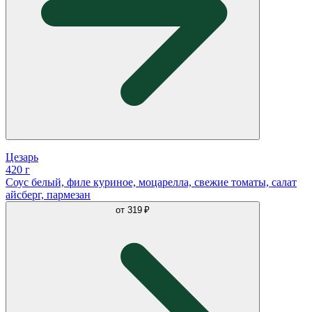
Цезарь
420 г
Соус белый, филе куриное, моцарелла, свежие томаты, салат
айсберг, пармезан
от
319 ₽