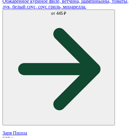
Обжаренное куриное филе, ветчина, шампиньоны, томаты,
лук, белый соус, соус гриль, моцарелла.
от
445 ₽
Заря Пицца