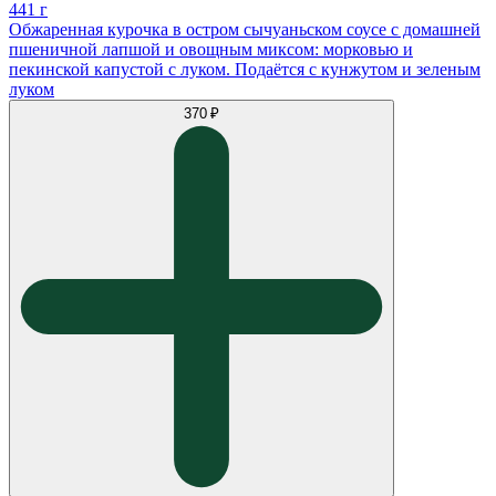
441 г
Обжаренная курочка в остром сычуаньском соусе с домашней
пшеничной лапшой и овощным миксом: морковью и
пекинской капустой с луком. Подаётся с кунжутом и зеленым
луком
370 ₽