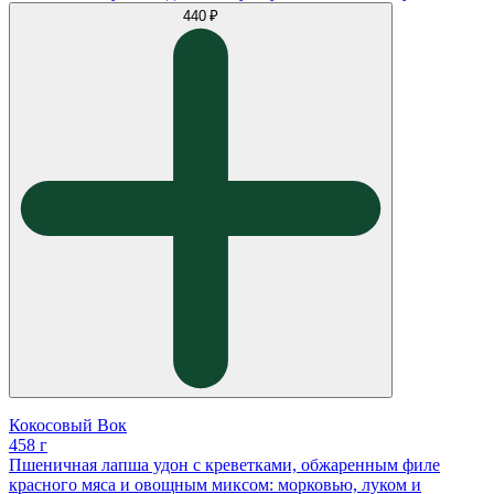
440 ₽
Кокосовый Вок
458 г
Пшеничная лапша удон с креветками, обжаренным филе
красного мяса и овощным миксом: морковью, луком и