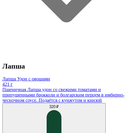
Лапша
Лапша Удон с овощами
421 г
Пшеничная Лапша удон со свежими томатами и
припущенными брокколи и болгарским перцем в имбирно-
чесночном соусе. Подаётся с кунжутом и кинзой
320 ₽