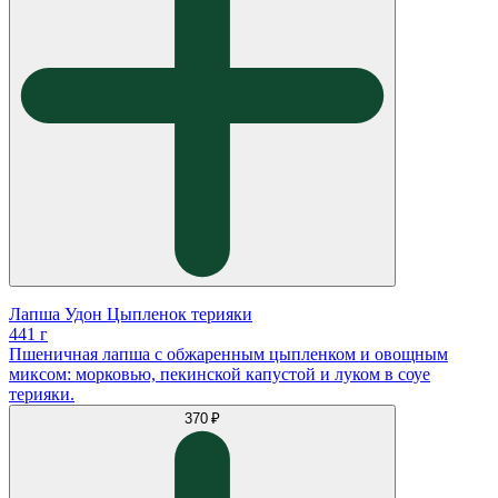
Лапша Удон Цыпленок терияки
441 г
Пшеничная лапша с обжаренным цыпленком и овощным
миксом: морковью, пекинской капустой и луком в соуе
терияки.
370 ₽