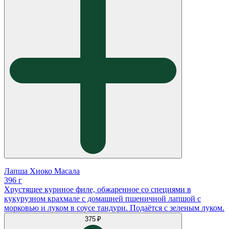
Лапша Хиоко Масала
396 г
Хрустящее куриное филе, обжаренное со специями в
кукурузном крахмале с домашней пшеничной лапшой с
морковью и луком в соусе тандури. Подаётся с зеленым луком.
375 ₽