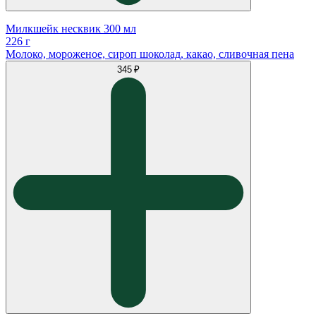
Милкшейк несквик 300 мл
226 г
Молоко, мороженое, сироп шоколад, какао, сливочная пена
345 ₽