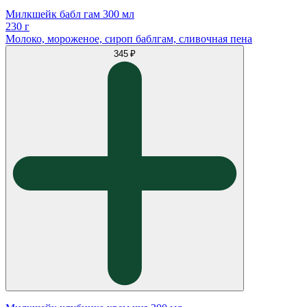
Милкшейк бабл гам 300 мл
230 г
Молоко, мороженое, сироп баблгам, сливочная пена
345 ₽