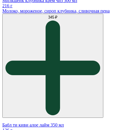
Милкшейк клубника крем чиз 300 мл
216 г
Молоко, мороженое, сироп клубника, сливочная пена
345 ₽
Бабл ти киви алое лайм 350 мл