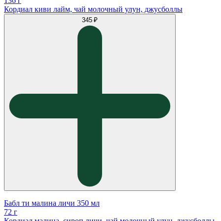
136 г
Кордиал киви лайм, чай молочный улун, джусболлы
345 ₽
Бабл ти малина личи 350 мл
72 г
Кордиал малина, сироп личи, чай молочный улун, джусболлы,