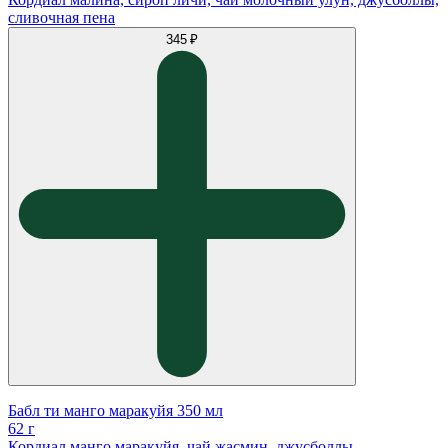
сливочная пена
345 ₽
Бабл ти манго маракуйя 350 мл
62 г
Кордиал манго маракуйя, чай жасмин, джусболлы