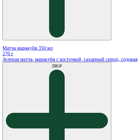
Матча маракуйя 350 мл
270 г
Зеленая матча, маракуйя с косточкой, сахарный сироп, содовая
290 ₽