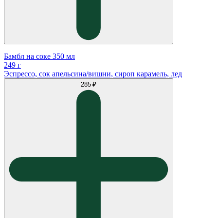
Бамбл на соке 350 мл
249 г
Эспрессо, сок апельсина/вишни, сироп карамель, лед
285 ₽