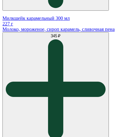
Милкшейк карамельный 300 мл
227 г
Молоко, мороженое, сироп карамель, сливочная пена
345 ₽